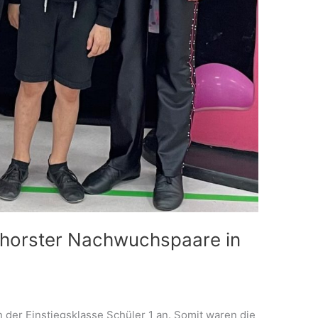
chhorster Nachwuchspaare in
n der Einstiegsklasse Schüler 1 an. Somit waren die