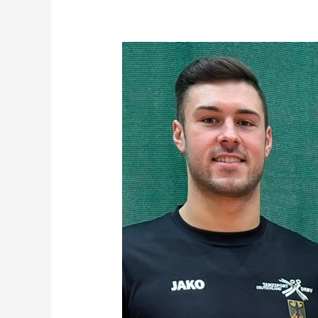
Kunst/
Ellmers
1.
World
Cup
in
der
Main
Class
Freestyle
in
Krakau