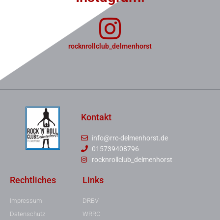
rocknrollclub_delmenhorst
Kontakt
info@rrc-delmenhorst.de
015739408796
rocknrollclub_delmenhorst
Rechtliches
Links
Impressum
DRBV
Datenschutz
WRRC