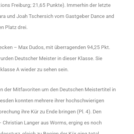
ions Freiburg; 21,65 Punkte). Immerhin der letzte
 Jara und Joah Tschersich vom Gastgeber Dance and
 Platz drei.
Hecken – Max Dudos, mit überragenden 94,25 Pkt.
rden Deutscher Meister in dieser Klasse. Sie
klasse A wieder zu sehen sein.
n der Mitfavoriten um den Deutschen Meistertitel in
resden konnten mehrere ihrer hochschwierigen
brechung ihre Kür zu Ende bringen (Pl. 4). Den
 – Christian Langer aus Worms, erging es noch
essturz, gleich zu Beginn der Kür ging total