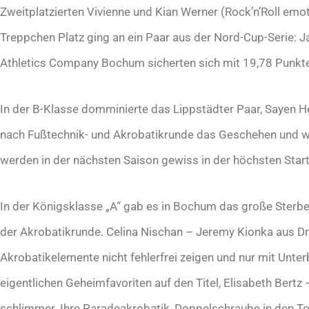
Zweitplatzierten Vivienne und Kian Werner (Rock’n’Roll emot
Treppchen Platz ging an ein Paar aus der Nord-Cup-Serie:
Athletics Company Bochum sicherten sich mit 19,78 Punkten
In der B-Klasse domminierte das Lippstädter Paar, Sayen 
nach Fußtechnik- und Akrobatikrunde das Geschehen und wu
werden in der nächsten Saison gewiss in der höchsten Start
In der Königsklasse „A“ gab es in Bochum das große Sterbe
der Akrobatikrunde. Celina Nischan – Jeremy Kionka aus D
Akrobatikelemente nicht fehlerfrei zeigen und nur mit Unter
eigentlichen Geheimfavoriten auf den Titel, Elisabeth Bertz
schlimmer. Ihre Paradeakrobatik, Doppelschraube in den Tod