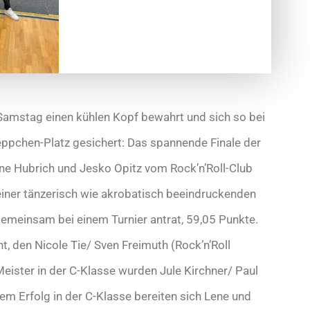
Samstag einen kühlen Kopf bewahrt und sich so bei
eppchen-Platz gesichert: Das spannende Finale der
ne Hubrich und Jesko Opitz vom Rock’n’Roll-Club
einer tänzerisch wie akrobatisch beeindruckenden
 gemeinsam bei einem Turnier antrat, 59,05 Punkte.
t, den Nicole Tie/ Sven Freimuth (Rock’n’Roll
eister in der C-Klasse wurden Jule Kirchner/ Paul
m Erfolg in der C-Klasse bereiten sich Lene und