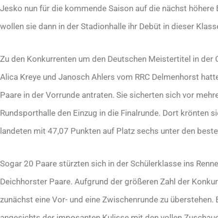
Jesko nun für die kommende Saison auf die nächst höhere 
wollen sie dann in der Stadionhalle ihr Debüt in dieser Klas
Zu den Konkurrenten um den Deutschen Meistertitel in der C
Alica Kreye und Janosch Ahlers vom RRC Delmenhorst hatten s
Paare in der Vorrunde antraten. Sie sicherten sich vor me
Rundsporthalle den Einzug in die Finalrunde. Dort krönten s
landeten mit 47,07 Punkten auf Platz sechs unter den besten
Sogar 20 Paare stürzten sich in der Schülerklasse ins Renn
Deichhorster Paare. Aufgrund der größeren Zahl der Konkurr
zunächst eine Vor- und eine Zwischenrunde zu überstehen.
angesichts der imposanten Kulisse mit den vollen Zuschau