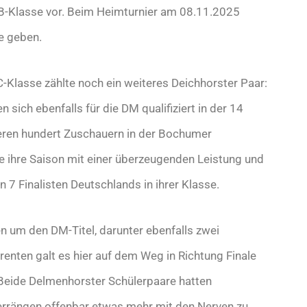
B-Klasse vor. Beim Heimturnier am 08.11.2025
se geben.
-Klasse zählte noch ein weiteres Deichhorster Paar:
ich ebenfalls für die DM qualifiziert in der 14
hreren hundert Zuschauern in der Bochumer
ie ihre Saison mit einer überzeugenden Leistung und
 7 Finalisten Deutschlands in ihrer Klasse.
en um den DM-Titel, darunter ebenfalls zwei
enten galt es hier auf dem Weg in Richtung Finale
 Beide Delmenhorster Schülerpaare hatten
errängen offenbar etwas mehr mit den Nerven zu