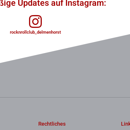
ige Updates auf Instagram:
rocknrollclub_delmenhorst
Rechtliches
Lin