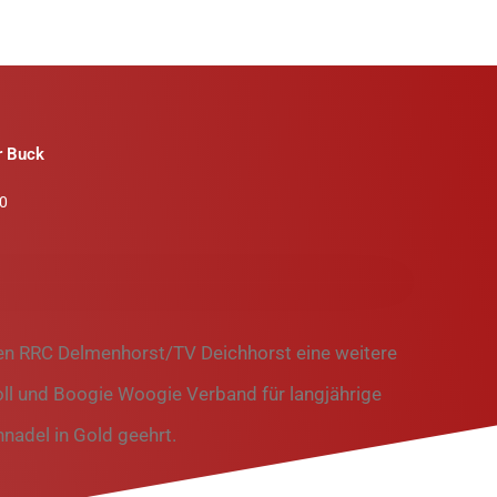
r Buck
0
en RRC Delmenhorst/TV Deichhorst eine weitere
l und Boogie Woogie Verband für langjährige
nadel in Gold geehrt.