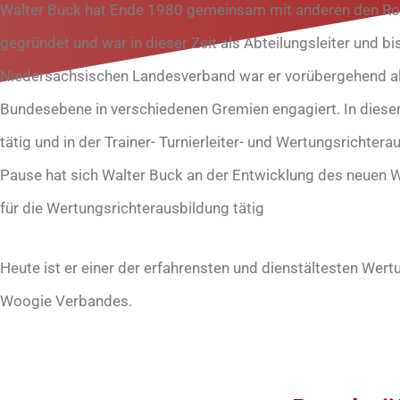
Walter Buck hat Ende 1980 gemeinsam mit anderen den Roc
gegründet und war in dieser Zeit als Abteilungsleiter und bis
Niedersächsischen Landesverband war er vorübergehend als
Bundesebene in verschiedenen Gremien engagiert. In dieser Z
tätig und in der Trainer- Turnierleiter- und Wertungsrichte
Pause hat sich Walter Buck an der Entwicklung des neuen W
für die Wertungsrichterausbildung tätig
Heute ist er einer der erfahrensten und dienstältesten Wer
Woogie Verbandes.