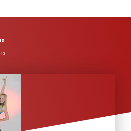
 10
013