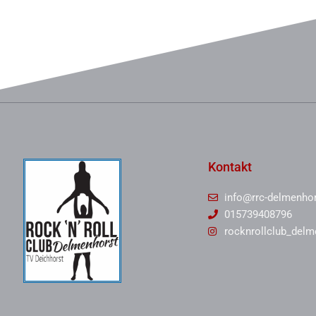
Kontakt
info@rrc-delmenhor
015739408796
rocknrollclub_delm