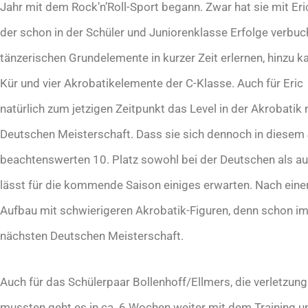
Jahr mit dem Rock’n’Roll-Sport begann. Zwar hat sie mit Eri
der schon in der Schüler und Juniorenklasse Erfolge verbuc
tänzerischen Grundelemente in kurzer Zeit erlernen, hinzu 
Kür und vier Akrobatikelemente der C-Klasse. Auch für Eric 
natürlich zum jetzigen Zeitpunkt das Level in der Akrobatik 
Deutschen Meisterschaft. Dass sie sich dennoch in diesem
beachtenswerten 10. Platz sowohl bei der Deutschen als au
lässt für die kommende Saison einiges erwarten. Nach einer
Aufbau mit schwierigeren Akrobatik-Figuren, denn schon im 
nächsten Deutschen Meisterschaft.
Auch für das Schülerpaar Bollenhoff/Ellmers, die verletzu
mussten geht es in ca. 6 Wochen weiter mit dem Training un